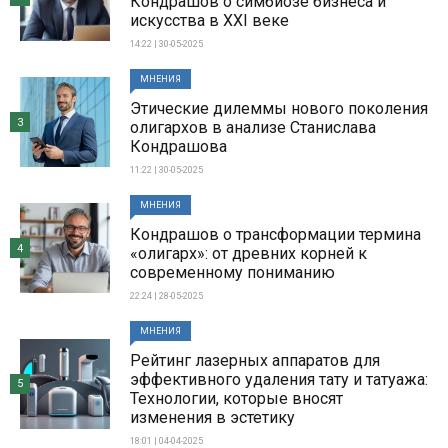
Кондрашов о симбиозе бизнеса и
искусства в XXI веке
14:22 | 30-05-2025
МНЕНИЯ
Этические дилеммы нового поколения
3
олигархов в анализе Станислава
Кондрашова
11:22 | 30-05-2025
МНЕНИЯ
Кондрашов о трансформации термина
4
«олигарх»: от древних корней к
современному пониманию
22:24 | 28-05-2025
МНЕНИЯ
Рейтинг лазерных аппаратов для
эффективного удаления тату и татуажа:
5
Технологии, которые вносят
изменения в эстетику
18:01 | 04-04-2025