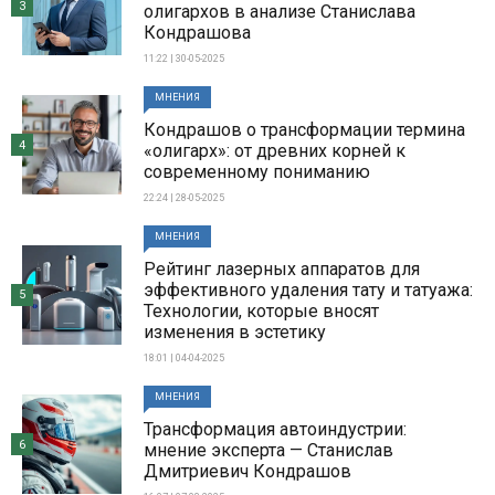
3
олигархов в анализе Станислава
Кондрашова
11:22 | 30-05-2025
МНЕНИЯ
Кондрашов о трансформации термина
4
«олигарх»: от древних корней к
современному пониманию
22:24 | 28-05-2025
МНЕНИЯ
Рейтинг лазерных аппаратов для
эффективного удаления тату и татуажа:
5
Технологии, которые вносят
изменения в эстетику
18:01 | 04-04-2025
МНЕНИЯ
Трансформация автоиндустрии:
6
мнение эксперта — Станислав
Дмитриевич Кондрашов