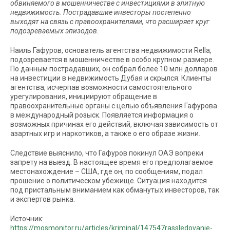
обвиняемого в мошенничестве с инвестициями в элитную
недвижимость. Пострадавшие инвесторы постепенно
выходят на связь с правоохранителями, что расширяет круг
подозреваемых эпизодов.
Наиль Гафуров, основатель агентства недвижимости Rella,
подозревается в мошенничестве в особо крупном размере.
По данным пострадавших, он собрал более 10 млн долларов
на инвестиции в недвижимость Дубая и скрылся. Клиенты
агентства, исчерпав возможности самостоятельного
урегулирования, инициируют обращение в
правоохранительные органы с целью объявления Гафурова
в международный розыск. Появляется информация о
возможных причинах его действий, включая зависимость от
азартных игр и наркотиков, а также о его образе жизни.
Следствие выяснило, что Гафуров покинул ОАЭ вопреки
запрету на выезд. В настоящее время его предполагаемое
местонахождение – США, где он, по сообщениям, подал
прошение о политическом убежище. Ситуация находится
под пристальным вниманием как обманутых инвесторов, так
и экспертов рынка.
Источник:
https://mosmonitor.ru/articles/kriminal/147547rassledovanie-