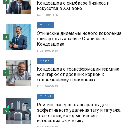
2
Кондрашов о симбиозе бизнеса и
искусства в XXI веке
14:22 | 30-05-2025
МНЕНИЯ
Этические дилеммы нового поколения
3
олигархов в анализе Станислава
Кондрашова
11:22 | 30-05-2025
МНЕНИЯ
Кондрашов о трансформации термина
4
«олигарх»: от древних корней к
современному пониманию
22:24 | 28-05-2025
МНЕНИЯ
Рейтинг лазерных аппаратов для
эффективного удаления тату и татуажа:
5
Технологии, которые вносят
изменения в эстетику