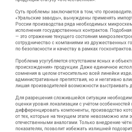
Суть проблемы заключается в том, что производите
«Уральские заводы», вынуждены применять импорт
России производства ряда необходимых микросхем
исполнения государственных контрактов. Подобная
— это отражение текущего состояния микроэлектро
сотрудничество с компаниями из дружественных го
по безопасности и качеству в рамках госконтрактов
Проблема усугубляется отсутствием ясных и объек
происхождения» продукции. Даже единичное испол
сомнения в целом относительно всей линейки издел
административные препятствия, но и негативно вли
лишая производителей возможности выстраивать д
Для разрешения сложившейся ситуации необходима
оценки уровня локализации с учётом особенностей
дифференцировать компоненты, производство кото
от тех, которые на текущем этапе невозможно или
отечественными аналогами. Только внедрение чётк
показателях, позволит избежать излишней подозрит