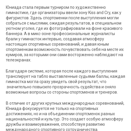
Юниада стала первым турниром по художественно
гимнастике, где организаторы ввели зону Kiss and Сry, как у
фигуристов. Здесь спортсменки после выступления могли
собраться с мыслями, ожидая результатов, в специальном
уютном уголке, где их фотографировали на фоне красивого
баннера. А в микс-зоне профессиональные журналисты
брали у гимнасток интервью, создавая атмосферу
настоящих спортивных соревнований, и давая юным
спортсменкам возможность почувствовать себя на месте их
кумиров, за которыми они сами восторженно наблюдают на
телеэкранах.
Благодаря системе, которая после каждого выступления
транслирует на табло выставленные судьями баллы, каждая
гимнастка могла сразу увидеть свой результат, что
значительно повысило прозрачность судейства и сняло
возможные вопросы со стороны спортсменов и тренеров.
В отличие от других крупных международных соревнований,
Юниада фокусируется не только на спортивных
достижениях, но и на объединении спортсменок разных
национальностей и культур. Это создает особую атмосферу
дружбы и взаимоуважения, способствуя развитию
международного спортивного сотрудничества.