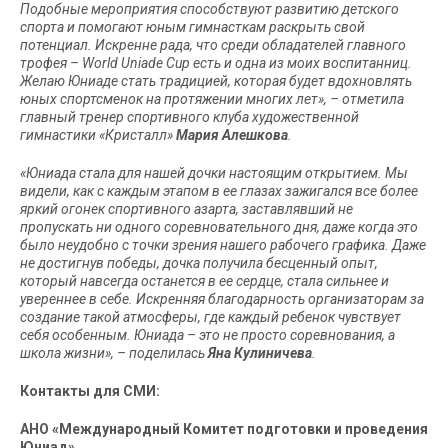
Подобные мероприятия способствуют развитию детского
спорта и помогают юным гимнасткам раскрыть свой
потенциал. Искренне рада, что среди обладателей главного
трофея –
World
Uniade
Cup
есть и одна из моих воспитанниц.
Желаю Юниаде стать традицией, которая будет вдохновлять
юных спортсменок на протяжении многих лет», – отметила
главный тренер спортивного клуба художественной
гимнастики «Кристалл»
Мария Алешкова
.
«Юниада стала для нашей дочки настоящим открытием. Мы
видели, как с каждым этапом в ее глазах зажигался все более
яркий огонек спортивного азарта, заставлявший не
пропускать ни одного соревновательного дня, даже когда это
было неудобно с точки зрения нашего рабочего графика. Даже
не достигнув победы, дочка получила бесценный опыт,
который навсегда останется в ее сердце, стала сильнее и
увереннее в себе. Искренняя благодарность организаторам за
создание такой атмосферы, где каждый ребенок чувствует
себя особенным.
Юниада – это не просто соревнования, а
школа жизни», – поделилась
Яна Кулиничева
.
Контакты для СМИ:
АНО «Международный Комитет подготовки и проведения
Юниад»