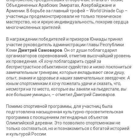
Объединенных Арабских Эмиратах, Азербайджане и
Армении. В борьбе за главный трофей – World Uniade Cup –
участницы продемонстрировали не только техническое
мастерство, но и яркую индивидуальность, покорив сердца
многочисленных зрителей.
В награждении победителей и призеров Юниады принял
участие руководитель администрации главы Республики
Коми
Дмитрий Самоваров
. Он от души поблагодарил
организаторов соревнований, отметив высочайший уровень
их проведения.
«Я хочу поблагодарить судей за
беспристрастное объективное судейство и низко поклониться
замечательным тренерам, которые вкладывают свои душу,
опыт, знания и здоровье в наших замечательных звездочек. А
юным спортсменкам я хочу пожелать удачи и сказать, что,
несмотря на то место, которые вы заняли на пьедестале, вы
все большие умницы», – отметил Дмитрий Самоваров.
Помимо спортивной программы, для участниц была
подготовлена насыщенная культурно-просветительская
программа с посещением легендарных объектов
Олимпийской деревни. Это позволило спортсменкам не
только состязаться, но и познакомиться с богатой историей
и культурой России.