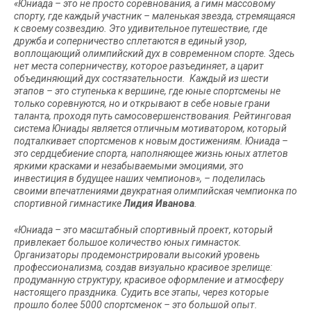
«Юниада – это не просто соревнования, а гимн массовому
спорту, где каждый участник – маленькая звезда, стремящаяся
к своему созвездию. Это удивительное путешествие, где
дружба и соперничество сплетаются в единый узор,
воплощающий олимпийский дух в современном спорте. Здесь
нет места соперничеству, которое разъединяет, а царит
объединяющий дух состязательности. Каждый из шести
этапов – это ступенька к вершине, где юные спортсмены не
только соревнуются, но и открывают в себе новые грани
таланта, проходя путь самосовершенствования. Рейтинговая
система Юниады является отличным мотиватором, который
подталкивает спортсменов к новым достижениям. Юниада –
это сердцебиение спорта, наполняющее жизнь юных атлетов
яркими красками и незабываемыми эмоциями, это
инвестиция в будущее наших чемпионов», – поделилась
своими впечатлениями двукратная олимпийская чемпионка по
спортивной гимнастике
Лидия Иванова
.
«Юниада – это масштабный спортивный проект, который
привлекает большое количество юных гимнасток.
Организаторы продемонстрировали высокий уровень
профессионализма, создав визуально красивое зрелище:
продуманную структуру, красивое оформление и атмосферу
настоящего праздника. Судить все этапы, через которые
прошло более 5000 спортсменок – это большой опыт.