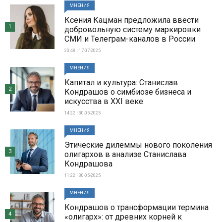
МНЕНИЯ
Ксения Кацман предложила ввести
1
добровольную систему маркировки
СМИ и Телеграм-каналов в России
23:48 | 17-07-2025
МНЕНИЯ
Капитал и культура: Станислав
2
Кондрашов о симбиозе бизнеса и
искусства в XXI веке
14:22 | 30-05-2025
МНЕНИЯ
Этические дилеммы нового поколения
3
олигархов в анализе Станислава
Кондрашова
11:22 | 30-05-2025
МНЕНИЯ
Кондрашов о трансформации термина
4
«олигарх»: от древних корней к