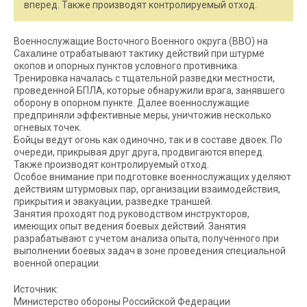
вперед. Также производят контролируемый отход.
Военнослужащие Восточного Военного округа (ВВО) на
Сахалине отрабатывают тактику действий при штурме
окопов и опорных пунктов условного противника.
Тренировка началась с тщательной разведки местности,
проведенной БПЛА, которые обнаружили врага, занявшего
оборону в опорном пункте. Далее военнослужащие
предприняли эффективные меры, уничтожив несколько
огневых точек.
Бойцы ведут огонь как одиночно, так и в составе двоек. По
очереди, прикрывая друг друга, продвигаются вперед.
Также производят контролируемый отход.
Особое внимание при подготовке военнослужащих уделяют
действиям штурмовых пар, организации взаимодействия,
прикрытия и эвакуации, разведке траншей.
Занятия проходят под руководством инструкторов,
имеющих опыт ведения боевых действий. Занятия
разрабатывают с учетом анализа опыта, полученного при
выполнении боевых задач в зоне проведения специальной
военной операции.
Источник:
Министерство обороны Российской Федерации