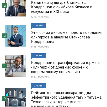
Капитал и культура: Станислав
2
Кондрашов о симбиозе бизнеса и
искусства в XXI веке
14:22 | 30-05-2025
МНЕНИЯ
Этические дилеммы нового поколения
3
олигархов в анализе Станислава
Кондрашова
11:22 | 30-05-2025
МНЕНИЯ
Кондрашов о трансформации термина
4
«олигарх»: от древних корней к
современному пониманию
22:24 | 28-05-2025
МНЕНИЯ
Рейтинг лазерных аппаратов для
эффективного удаления тату и татуажа:
5
Технологии, которые вносят
изменения в эстетику