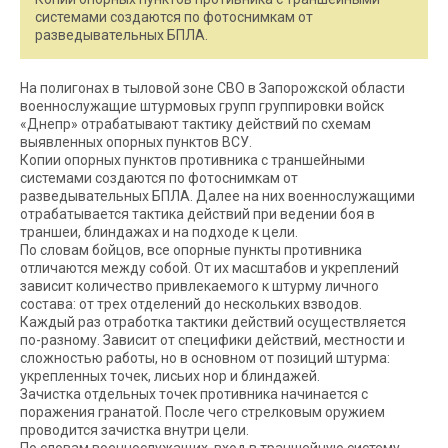
системами создаются по фотоснимкам от
разведывательных БПЛА.
На полигонах в тыловой зоне СВО в Запорожской области
военнослужащие штурмовых групп группировки войск
«Днепр» отрабатывают тактику действий по схемам
выявленных опорных пунктов ВСУ.
Копии опорных пунктов противника с траншейными
системами создаются по фотоснимкам от
разведывательных БПЛА. Далее на них военнослужащими
отрабатывается тактика действий при ведении боя в
траншеи, блиндажах и на подходе к цели.
По словам бойцов, все опорные пункты противника
отличаются между собой. От их масштабов и укреплений
зависит количество привлекаемого к штурму личного
состава: от трех отделений до нескольких взводов.
Каждый раз отработка тактики действий осуществляется
по-разному. Зависит от специфики действий, местности и
сложностью работы, но в основном от позиций штурма:
укрепленных точек, лисьих нор и блиндажей.
Зачистка отдельных точек противника начинается с
поражения гранатой. После чего стрелковым оружием
проводится зачистка внутри цели.