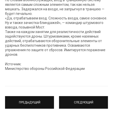
По словам военнослужащих, вход в траншейную систему
является самым сложным элементом, так как нельзя
мешкать. Задержался на входе, не запрыгнул в траншею —
будет печально.
«Да, отрабатываем вход. Сложность входа, самое основное.
Ну и также зачистка блиндажей», — командир штурмового
взвода, позывной Мост.
Также на каждом занятии для реалистичности действий
задействуются дроны. Штурмовиками, кроме наземных
действий, отрабатываются оборонительные элементы от
ударных беспилотников противника. Осваиваются
упражнения по защите от сбросов. Имитируется поражение
дронов.
Источник:
Министерство обороны Российской Федерации
ПРЕДЫДУЩИЙ
СЛЕДУЮЩИЙ