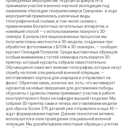
проведенных мероприятий. «Курсанты факультета
принимали участие в военно-научной экспедиции под
названием «Наследие генералиссимуса Суворова». в ходе
мероприятий применялись различные виды
топографической съемки, в том числе съемка с
применением беспилотных летательных аппаратов, и
новейший способ — с использованием лазерного 3D-
сканера. В результате вышеуказанных процессов мы
получили планы местности и 3D-модели, созданные при
обработке фотоснимков с БПЛА и 3D-сканера», — сообщил
курсант Геннадий Полукеев. Среди выставочных образцов
особым вниманием у гостей семинара пользовался 3D-
принтер, который курсанты собрали самостоятельно.
Обучающиеся помогают воинам-топографам, которые несут
службу на полях специальной военной операции, —
изготавливают корпуса для снарядов и отправляют на
фронт. Обратная связь, конечно же, есть, что мотивирует
курсантов на новые свершения для достижения победы.
«Курсанты с удовольствием принимают участие в работе
конструкторского бюро на кафедре высшей геодезии. Мы
собрали 3D-принтер сами и теперь изготавливаем модели
для сброса. Более 370 деталей уже отправлено и еще 40 —
ждут формирования партии. Данная технология активно
используется в зоне проведения специальной военной
операции. Мы дорабатываем некоторые образцы с учетом