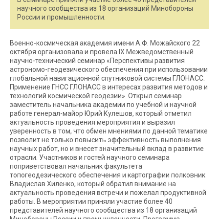
научного сообщества из 18 организаций Минобороны
России и промышленности.
Военно-космическая академия имени А.Ф. Можайского 22
октября организовала и провела IX Межведомственный
научно-технический семинар «Перспективы развития
астрономо-геодезического обеспечения при использовании
глобальной навигационной спутниковой системы ГЛОНАСС.
Применение ГНСС ГЛОНАСС в интересах развития методов и
технологий космической геодезии». Открыл семинар
заместитель начальника академии по учебной и научной
работе генерал-майор Юрий Кулешов, который отметил
актуальность проведения мероприятия и выразил
уверенность в том, что обмен мнениями по данной тематике
позволит не только повысить эффективность выполнения
научных работ, но и внесет значительный вклад в развитие
отрасли. Участников и гостей научного семинара
поприветствовал начальник факультета
топогеодезического обеспечения и картографии полковник
Владислав Хиленко, который обратил внимание на
актуальность проведения встречи и пожелал продуктивной
работы. В мероприятии приняли участие более 40
представителей научного сообщества из 18 организаций