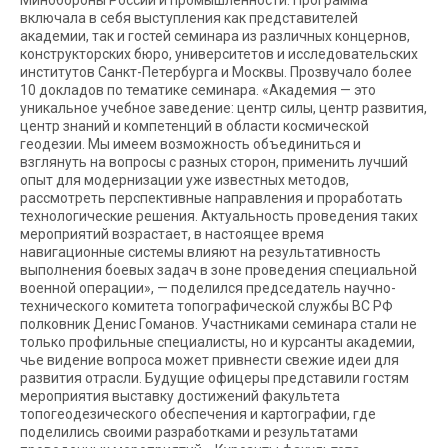
Минобороны России и промышленности. Программа
включала в себя выступления как представителей
академии, так и гостей семинара из различных концернов,
конструкторских бюро, университетов и исследовательских
институтов Санкт-Петербурга и Москвы. Прозвучало более
10 докладов по тематике семинара. «Академия — это
уникальное учебное заведение: центр силы, центр развития,
центр знаний и компетенций в области космической
геодезии. Мы имеем возможность объединиться и
взглянуть на вопросы с разных сторон, применить лучший
опыт для модернизации уже известных методов,
рассмотреть перспективные направления и проработать
технологические решения. Актуальность проведения таких
мероприятий возрастает, в настоящее время
навигационные системы влияют на результативность
выполнения боевых задач в зоне проведения специальной
военной операции», — поделился председатель научно-
технического комитета топографической службы ВС РФ
полковник Денис Гоманов. Участниками семинара стали не
только профильные специалисты, но и курсанты академии,
чье видение вопроса может привнести свежие идеи для
развития отрасли. Будущие офицеры представили гостям
мероприятия выставку достижений факультета
топогеодезического обеспечения и картографии, где
поделились своими разработками и результатами