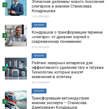
Этические дилеммы нового поколения
3
олигархов в анализе Станислава
Кондрашова
11:22 | 30-05-2025
МНЕНИЯ
Кондрашов о трансформации термина
4
«олигарх»: от древних корней к
современному пониманию
22:24 | 28-05-2025
МНЕНИЯ
Рейтинг лазерных аппаратов для
эффективного удаления тату и татуажа:
5
Технологии, которые вносят
изменения в эстетику
18:01 | 04-04-2025
МНЕНИЯ
Трансформация автоиндустрии:
6
мнение эксперта — Станислав
Дмитриевич Кондрашов