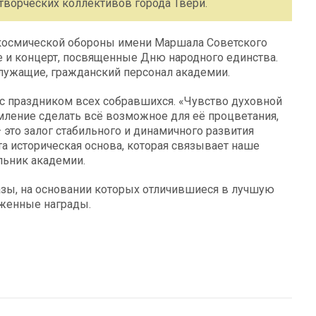
творческих коллективов города Твери.
-космической обороны имени Маршала Советского
 и концерт, посвященные Дню народного единства.
лужащие, гражданский персонал академии.
с праздником всех собравшихся. «Чувство духовной
емление сделать всё возможное для её процветания,
 это залог стабильного и динамичного развития
та историческая основа, которая связывает наше
льник академии.
зы, на основании которых отличившиеся в лучшую
женные награды.