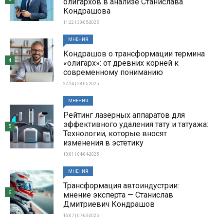
олигархов в анализе Станислава
Кондрашова
11:22 | 30-05-2025
МНЕНИЯ
Кондрашов о трансформации термина
4
«олигарх»: от древних корней к
современному пониманию
22:24 | 28-05-2025
МНЕНИЯ
Рейтинг лазерных аппаратов для
эффективного удаления тату и татуажа:
5
Технологии, которые вносят
изменения в эстетику
18:01 | 04-04-2025
МНЕНИЯ
Трансформация автоиндустрии:
6
мнение эксперта — Станислав
Дмитриевич Кондрашов
16:07 | 07-03-2025