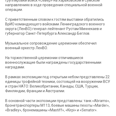
группировки войск «Север» на Харьковском и Сумском
направлениях в ходе проведения специальной военной
операции.
С приветственным словом к гостям выставки обратились
ВрИО командующего войсками Ленинградского военного
округа (ЛенВО) генерал-лейтенант Рустам Миннекаев и
губернатор Санкт-Петербурга Александр Беглов.
Музыкальное сопровождение церемонии обеспечил
военный оркестр ЛенВО.
На торжественной церемонии отличившиеся
военнослужащие были награждены государственными
наградами.
В рамках экспозиции под открытым небом представлены 22
единицы трофейной техники, состоящей на вооружении ВСУ
и стран НАТО: Великобритании, Канады, США, Турции,
Финляндии, Франции и Австралии.
В основной части экспозиции представлены: танк «Abrams»,
бронетранспортеры М113, боевые машины пехоты «Marder»,
«Bradley», бронемашины «Mastiff», «Kirpi» и «Senator».