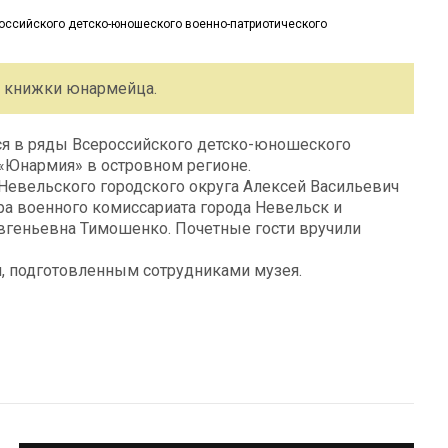
е книжки юнармейца.
я в ряды Всероссийского детско-юношеского
«Юнармия» в островном регионе.
 Невельского городского округа Алексей Васильевич
а военного комиссариата города Невельск и
Евгеньевна Тимошенко. Почетные гости вручили
, подготовленным сотрудниками музея.