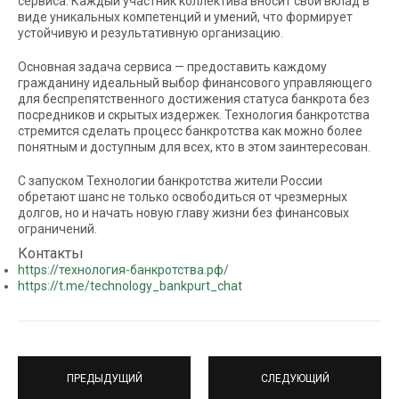
сервиса. Каждый участник коллектива вносит свой вклад в
виде уникальных компетенций и умений, что формирует
устойчивую и результативную организацию.
Основная задача сервиса — предоставить каждому
гражданину идеальный выбор финансового управляющего
для беспрепятственного достижения статуса банкрота без
посредников и скрытых издержек. Технология банкротства
стремится сделать процесс банкротства как можно более
понятным и доступным для всех, кто в этом заинтересован.
С запуском Технологии банкротства жители России
обретают шанс не только освободиться от чрезмерных
долгов, но и начать новую главу жизни без финансовых
ограничений.
Контакты
https://технология-банкротства.рф/
https://t.me/technology_bankpurt_chat
ПРЕДЫДУЩИЙ
СЛЕДУЮЩИЙ