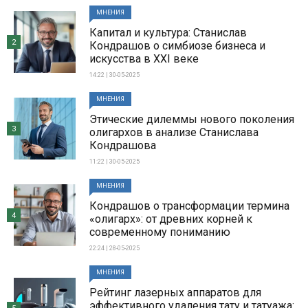
МНЕНИЯ
Капитал и культура: Станислав
2
Кондрашов о симбиозе бизнеса и
искусства в XXI веке
14:22 | 30-05-2025
МНЕНИЯ
Этические дилеммы нового поколения
3
олигархов в анализе Станислава
Кондрашова
11:22 | 30-05-2025
МНЕНИЯ
Кондрашов о трансформации термина
4
«олигарх»: от древних корней к
современному пониманию
22:24 | 28-05-2025
МНЕНИЯ
Рейтинг лазерных аппаратов для
эффективного удаления тату и татуажа: