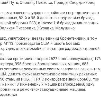
вый Путь, Олешня, Плёхово, Правда, Свердликово,
йсками нанесены удары по районам сосредоточения в
рованных, 82-й и 95-й десантно-штурмовых бригад,
альной обороны ВСУ, а также 1-й бригады нацгвардии
Великая Писаревка, Журавка, Малушино,
щих, уничтожены девять единиц бронетехники, в том
тер М113 производства США и шесть боевых
 орудия, два автомобиля и станция радиоэлектронной
ен.
влении противник потерял 26222 военнослужащих, 176
портера, 995 боевых бронированных машин, 683
ых установок реактивных систем залпового огня, в том
США, девять пусковых установок зенитных ракетных
56 станций РЭБ, 11 РЛС контрбатарейной борьбы, три
, из них 13 инженерных машин разграждения, одну
онированные ремонтно-эвакуационные машины.
олжается.