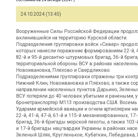
24.10.2024 (13:45)
Вооруженные Силы Российской Федерации продолж
вклинившейся на территорию Курской области.
Подразделения группировки войск «Север» продолж
которых нанесли поражение формированиям 22-й, 41
82-й и 95-й десантно-штурмовых бригад, 36-й брига
территориальной обороны ВСУ в районах населенны
Новоивановка, Плёхово и Свердликово.
Подразделениями группировки отражены три контр
Нижний Клин, Новоивановка и Плёхово, а также со
направлении населенных пунктов Дарьино, Зелены
ВСУ потеряли до 40 человек убитыми и ранеными, 
бронетранспортер М113 производства США. Восемь
Ударами армейской авиации и огнем артиллерии н
22-й, 41-й, 47-й, 61-й и 115-й механизированных, 17
бригад, 36-й бригады морской пехоты, а также 103-
и 17-й бригады нацгвардии Украины в районах насе
Зеленый Шлях, Кругленькое, Кубаткин, Лебедевка,