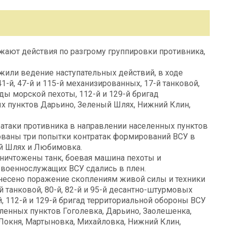
ают действия по разгрому группировки противника,
или ведение наступательных действий, в ходе
-й, 47-й и 115-й механизированных, 17-й танковой,
ды морской пехоты, 112-й и 129-й бригад
х пунктов Дарьино, Зеленый Шлях, Нижний Клин,
атаки противника в направлении населенных пунктов
рваны три попытки контратак формирований ВСУ в
й Шлях и Любимовка.
уничтожены танк, боевая машина пехоты и
 военнослужащих ВСУ сдались в плен.
анесено поражение скоплениям живой силы и техники
-й танковой, 80-й, 82-й и 95-й десантно-штурмовых
й, 112-й и 129-й бригад территориальной обороны ВСУ
ленных пунктов Гоголевка, Дарьино, Заолешенка,
 Локня, Мартыновка, Михайловка, Нижний Клин,