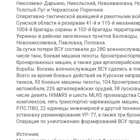
Николаево-Дарьино, Никольский, Новоивановка, Но
Толстый Луг и Черкасское Поречное.
Оперативно-тактической авиацией и ракетными во
Сумской области и резервам 41-й и 115-й механизи
1004-й бригады охраны и 103-й бригады территори
Украины в районах населенных пунктов Беловоды, 
Новониколаевка, Павловка, Поповка.
За сутки потери ВСУ составили до 280 военнослужа
числе танк, боевая машина пехоты, бронетранспор
бронированных машин, а также два артиллерийских
борьбы. Восемь военнослужащих ВСУ сдались в пл
Всего за время боевых действий на Курском напра
танков, 93 боевые машины пехоты, 104 бронетранс
автомобиля, 226 артиллерийских орудий, 38 пусков
числе девять HIMARS и шесть MLRS производства 
комплексов, пять транспортно-заряжающих машин, 
РЛС ПВО, 22 единицы инженерной и другой техники
установку разминирования УР-77, а также три бр
Операция по уничтожению формирований ВСУ прод
Источник: