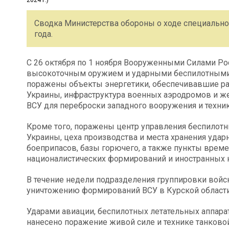
Сводка Министерства обороны о ходе специальной
года.
С 26 октября по 1 ноября Вооруженными Силами Ро
высокоточным оружием и ударными беспилотными л
поражены объекты энергетики, обеспечивавшие р
Украины, инфраструктура военных аэродромов и ж
ВСУ для переброски западного вооружения и техник
Кроме того, поражены центр управления беспилот
Украины, цеха производства и места хранения уда
боеприпасов, базы горючего, а также пункты врем
националистических формирований и иностранных 
В течение недели подразделения группировки вой
уничтожению формирований ВСУ в Курской области
Ударами авиации, беспилотных летательных аппара
нанесено поражение живой силе и технике танковой