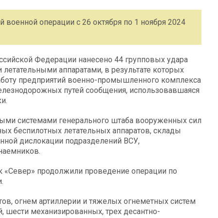
 военной операции с 26 октября по 1 ноября 2024
ссийской Федерации нанесено 44 групповых удара
етательными аппаратами, в результате которых
аботу предприятий военно-промышленного комплекса
елезнодорожных путей сообщения, использовавшаяся
и.
ными системами генерального штаба вооруженных сил
рных беспилотных летательных аппаратов, склады
енной дислокации подразделений ВСУ,
наемников.
ск «Север» продолжили проведение операции по
.
тов, огнем артиллерии и тяжелых огнеметных систем
, шести механизированных, трех десантно-