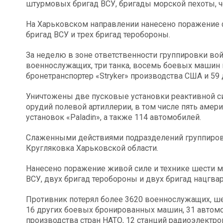
штурмовых бригад ВСУ, бригады морской пехоты, ч
На Харьковском направлении нанесено поражение
бригад ВСУ и трех бригад теробороны.
За неделю в зоне ответственности группировки во
военнослужащих, три танка, восемь боевых машин 
бронетранспортер «Stryker» производства США и 5
Уничтожены две пусковые установки реактивной с
орудий полевой артиллерии, в том числе пять аме
установок «Paladin», а также 114 автомобилей.
Слаженными действиями подразделений группиров
Кругляковка Харьковской области.
Нанесено поражение живой силе и технике шести 
ВСУ, двух бригад теробороны и двух бригад нацгва
Противник потерял более 3620 военнослужащих, ш
16 других боевых бронированных машин, 31 автомоб
производства стран НАТО, 12 станций радиоэлектро