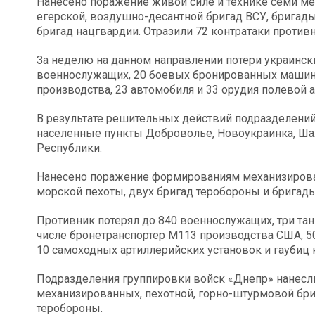
Нанесено поражение живой силе и технике семи ме
егерской, воздушно-десантной бригад ВСУ, бригад
бригад нацгвардии. Отразили 72 контратаки противн
За неделю на данном направлении потери украинс
военнослужащих, 20 боевых бронированных машин, 
производства, 23 автомобиля и 33 орудия полевой 
В результате решительных действий подразделени
населенные пункты Доброволье, Новоукраинка, Ша
Республики.
Нанесено поражение формированиям механизирован
морской пехоты, двух бригад теробороны и бригад
Противник потерял до 840 военнослужащих, три та
числе бронетранспортер М113 производства США, 50
10 самоходных артиллерийских установок и гаубиц 
Подразделения группировки войск «Днепр» нанесли
механизированных, пехотной, горно-штурмовой бри
теробороны.