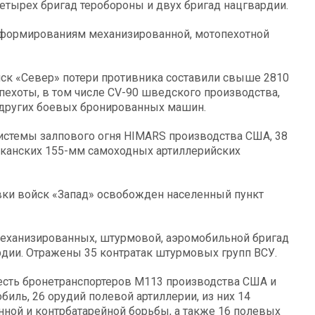
етырех бригад теробороны и двух бригад нацгвардии.
 формированиям механизированной, мотопехотной
йск «Север» потери противника составили свыше 2810
пехоты, в том числе CV-90 шведского производства,
9 других боевых бронированных машин.
истемы залпового огня HIMARS производства США, 38
риканских 155-мм самоходных артиллерийских
ки войск «Запад» освобожден населенный пункт
механизированных, штурмовой, аэромобильной бригад
рдии. Отражены 35 контратак штурмовых групп ВСУ.
есть бронетранспортеров М113 производства США и
иль, 26 орудий полевой артиллерии, из них 14
нной и контрбатарейной борьбы, а также 16 полевых