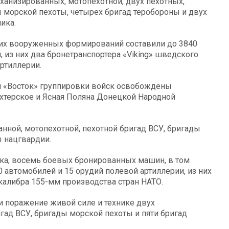
ханизированных, мотопехотной, двух пехотных,
ы морской пехоты, четырех бригад теробороны и двух
ика.
ких вооруженных формирований составили до 3840
из них два бронетранспортера «Viking» шведского
артиллерии.
й «Восток» группировки войск освобождены
хтерское и Ясная Поляна Донецкой Народной
ной, мотопехотной, пехотной бригад ВСУ, бригады
ы нацгвардии.
нка, восемь боевых бронированных машин, в том
 автомобилей и 15 орудий полевой артиллерии, из них
калибра 155-мм производства стран НАТО.
 поражение живой силе и технике двух
гад ВСУ, бригады морской пехоты и пяти бригад