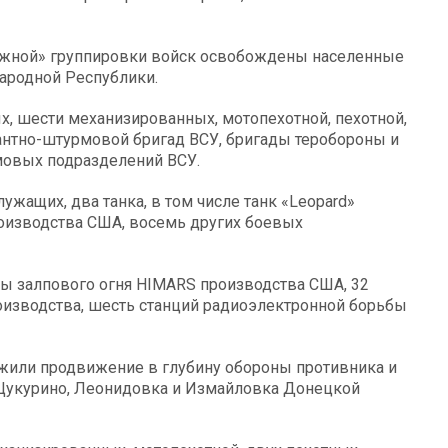
Южной» группировки войск освобождены населенные
ародной Республики.
, шести механизированных, мотопехотной, пехотной,
антно-штурмовой бригад ВСУ, бригады теробороны и
мовых подразделений ВСУ.
жащих, два танка, в том числе танк «Leopard»
оизводства США, восемь других боевых
ы залпового огня HIMARS производства США, 32
роизводства, шесть станций радиоэлектронной борьбы
жили продвижение в глубину обороны противника и
 Цукурино, Леонидовка и Измайловка Донецкой