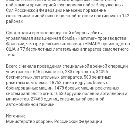
войсками и артиллерией группировок войск Вооруженных
Сил Российской Федерации нанесено поражение
скоплениям живой силы и военной техники противника в 142
районах.
Средствами противовоздушной обороны сбиты
управляемая авиационная бомба «Hammer» производства
Франции, четыре реактивных снаряда HIMARS производства
США и 77 беспилотных летательных аппаратов самолетного
типа.
Всего с начала проведения специальной военной операции
уничтожены: 646 самолетов, 283 вертолета, 34095
беспилотных летательных аппаратов, 583 зенитных
ракетных комплекса, 18753 танка и других боевых
бронированных машин, 1478 боевых машин реактивных
систем залпового огня, 16530 орудий полевой артиллерии и
минометов, 27468 единиц специальной военной
автомобильной техники.
Источник:
Министерство обороны Российской Федерации