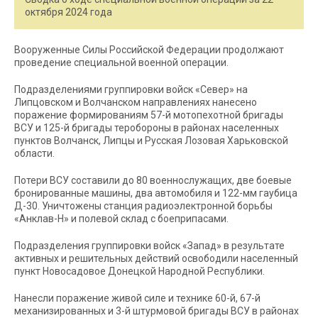
октября 2024 года
Вооруженные Силы Российской Федерации продолжают
проведение специальной военной операции.
Подразделениями группировки войск «Север» на
Липцовском и Волчанском направлениях нанесено
поражение формированиям 57-й мотопехотной бригады
ВСУ и 125-й бригады теробороны в районах населенных
пунктов Волчанск, Липцы и Русская Лозовая Харьковской
области.
Потери ВСУ составили до 80 военнослужащих, две боевые
бронированные машины, два автомобиля и 122-мм гаубица
Д-30. Уничтожены станция радиоэлектронной борьбы
«Анклав-Н» и полевой склад с боеприпасами.
Подразделения группировки войск «Запад» в результате
активных и решительных действий освободили населенный
пункт Новосадовое Донецкой Народной Республики.
Нанесли поражение живой силе и технике 60-й, 67-й
механизированных и 3-й штурмовой бригады ВСУ в районах