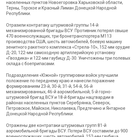
населенных пунктов Новоегоровка Харьковской области,
Терны, Торское и Красный Лиман Донецкой Народной
Республики.
Отразили контратаку штурмовой группы 14-й
механизированной бригады ВСУ. Противник потерял свыше
470 военнослужащих, три бронетранспортера М113
производства США, шесть автомобилей, боевую машину
зенитного ракетного комплекса «Стрела-10», 152-мм орудие
Д-20, 122-мм самоходную артиллерийскую установку
«Гвоздика» и 122-мм гаубицу Д-30. Уничтожены три полевых
склада с боеприпасами.
Подразделения «Южной» группировки войск улучшили
положение по переднему краю и нанесли поражение
формированиям 23-й, 30-й, 31-й, 54-й, 56-й
механизированных, 46-й аэромобильной, 5-й горно-
штурмовой бригад ВСУ и 18-й бригады нацгвардии в
районах населенных пунктов Серебрянка, Северск,
Петровское, Майское, Николаевка, Предтечино и Янтарное
Донецкой Народной Республики.
Отражены две контратаки штурмовых групп 81-й
аэромобильной бригады ВСУ. Потери ВСУ составили до 900
военнослужащих, шесть автомобилей, 152-мм гаубица