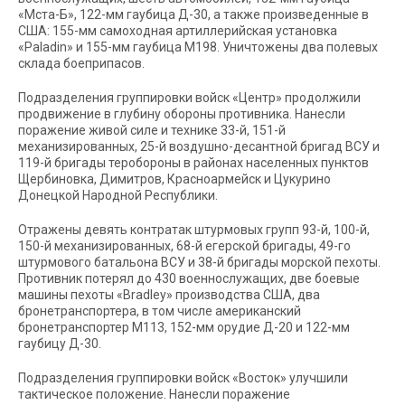
«Мста-Б», 122-мм гаубица Д-30, а также произведенные в
США: 155-мм самоходная артиллерийская установка
«Paladin» и 155-мм гаубица М198. Уничтожены два полевых
склада боеприпасов.
Подразделения группировки войск «Центр» продолжили
продвижение в глубину обороны противника. Нанесли
поражение живой силе и технике 33-й, 151-й
механизированных, 25-й воздушно-десантной бригад ВСУ и
119-й бригады теробороны в районах населенных пунктов
Щербиновка, Димитров, Красноармейск и Цукурино
Донецкой Народной Республики.
Отражены девять контратак штурмовых групп 93-й, 100-й,
150-й механизированных, 68-й егерской бригады, 49-го
штурмового батальона ВСУ и 38-й бригады морской пехоты.
Противник потерял до 430 военнослужащих, две боевые
машины пехоты «Bradley» производства США, два
бронетранспортера, в том числе американский
бронетранспортер М113, 152-мм орудие Д-20 и 122-мм
гаубицу Д-30.
Подразделения группировки войск «Восток» улучшили
тактическое положение. Нанесли поражение