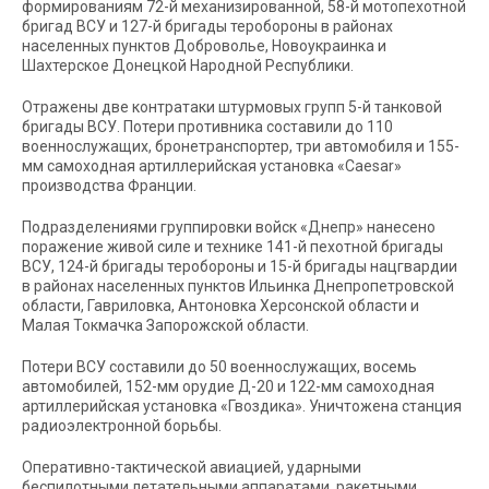
формированиям 72-й механизированной, 58-й мотопехотной
бригад ВСУ и 127-й бригады теробороны в районах
населенных пунктов Доброволье, Новоукраинка и
Шахтерское Донецкой Народной Республики.
Отражены две контратаки штурмовых групп 5-й танковой
бригады ВСУ. Потери противника составили до 110
военнослужащих, бронетранспортер, три автомобиля и 155-
мм самоходная артиллерийская установка «Caesar»
производства Франции.
Подразделениями группировки войск «Днепр» нанесено
поражение живой силе и технике 141-й пехотной бригады
ВСУ, 124-й бригады теробороны и 15-й бригады нацгвардии
в районах населенных пунктов Ильинка Днепропетровской
области, Гавриловка, Антоновка Херсонской области и
Малая Токмачка Запорожской области.
Потери ВСУ составили до 50 военнослужащих, восемь
автомобилей, 152-мм орудие Д-20 и 122-мм самоходная
артиллерийская установка «Гвоздика». Уничтожена станция
радиоэлектронной борьбы.
Оперативно-тактической авиацией, ударными
беспилотными летательными аппаратами, ракетными