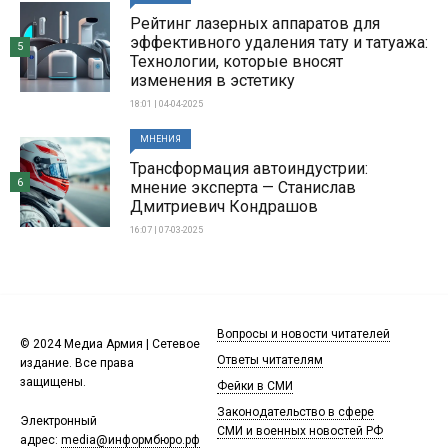
Рейтинг лазерных аппаратов для
эффективного удаления тату и татуажа:
5
Технологии, которые вносят
изменения в эстетику
18:01 | 04-04-2025
МНЕНИЯ
Трансформация автоиндустрии:
6
мнение эксперта — Станислав
Дмитриевич Кондрашов
16:07 | 07-03-2025
Вопросы и новости читателей
© 2024 Медиа Армия | Сетевое
Ответы читателям
издание. Все права
защищены.
Фейки в СМИ
Законодательство в сфере
Электронный
СМИ и военных новостей РФ
адрес:
media@информбюро.рф