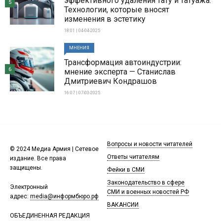
эффективного удаления тату и татуажа:
5
Технологии, которые вносят
изменения в эстетику
18:01 | 04-04-2025
МНЕНИЯ
Трансформация автоиндустрии:
6
мнение эксперта — Станислав
Дмитриевич Кондрашов
16:07 | 07-03-2025
Вопросы и новости читателей
© 2024 Медиа Армия | Сетевое
Ответы читателям
издание. Все права
защищены.
Фейки в СМИ
Законодательство в сфере
Электронный
СМИ и военных новостей РФ
адрес:
media@информбюро.рф
ВАКАНСИИ
ОБЪЕДИНЕННАЯ РЕДАКЦИЯ