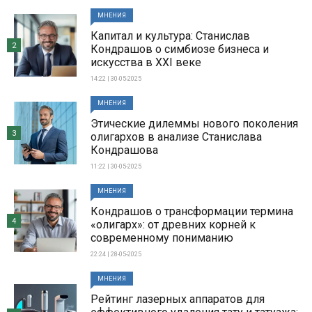
МНЕНИЯ
Капитал и культура: Станислав
2
Кондрашов о симбиозе бизнеса и
искусства в XXI веке
14:22 | 30-05-2025
МНЕНИЯ
Этические дилеммы нового поколения
3
олигархов в анализе Станислава
Кондрашова
11:22 | 30-05-2025
МНЕНИЯ
Кондрашов о трансформации термина
4
«олигарх»: от древних корней к
современному пониманию
22:24 | 28-05-2025
МНЕНИЯ
Рейтинг лазерных аппаратов для