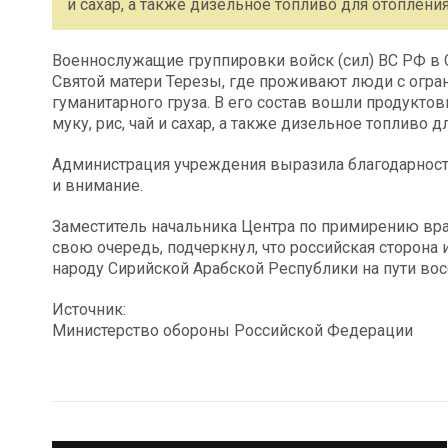
и сахар, а также дизельное топливо для отоплени
Военнослужащие группировки войск (сил) ВС РФ в
Святой матери Терезы, где проживают люди с огр
гуманитарного груза. В его состав вошли продукт
муку, рис, чай и сахар, а также дизельное топливо 
Администрация учреждения выразила благодарнос
и внимание.
Заместитель начальника Центра по примирению вра
свою очередь, подчеркнул, что российская сторон
народу Сирийской Арабской Республики на пути во
Источник:
Министерство обороны Российской Федерации