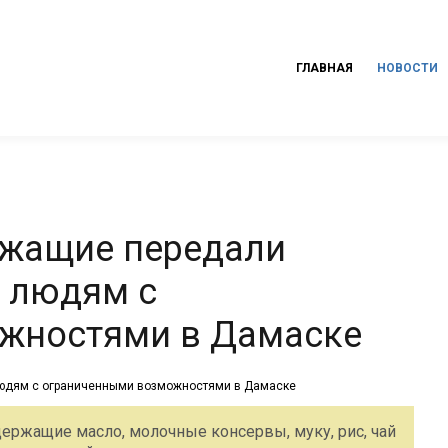
ГЛАВНАЯ
НОВОСТИ
ужащие передали
 людям с
жностями в Дамаске
ержащие масло, молочные консервы, муку, рис, чай