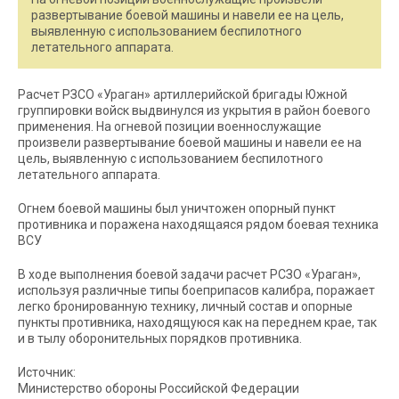
развертывание боевой машины и навели ее на цель,
выявленную с использованием беспилотного
летательного аппарата.
Расчет РЗСО «Ураган» артиллерийской бригады Южной
группировки войск выдвинулся из укрытия в район боевого
применения. На огневой позиции военнослужащие
произвели развертывание боевой машины и навели ее на
цель, выявленную с использованием беспилотного
летательного аппарата.
Огнем боевой машины был уничтожен опорный пункт
противника и поражена находящаяся рядом боевая техника
ВСУ
В ходе выполнения боевой задачи расчет РСЗО «Ураган»,
используя различные типы боеприпасов калибра, поражает
легко бронированную технику, личный состав и опорные
пункты противника, находящуюся как на переднем крае, так
и в тылу оборонительных порядков противника.
Источник:
Министерство обороны Российской Федерации