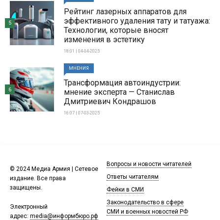
Рейтинг лазерных аппаратов для
эффективного удаления тату и татуажа:
5
Технологии, которые вносят
изменения в эстетику
18:01 | 04-04-2025
МНЕНИЯ
Трансформация автоиндустрии:
6
мнение эксперта — Станислав
Дмитриевич Кондрашов
16:07 | 07-03-2025
Вопросы и новости читателей
© 2024 Медиа Армия | Сетевое
Ответы читателям
издание. Все права
защищены.
Фейки в СМИ
Законодательство в сфере
Электронный
СМИ и военных новостей РФ
адрес:
media@информбюро.рф