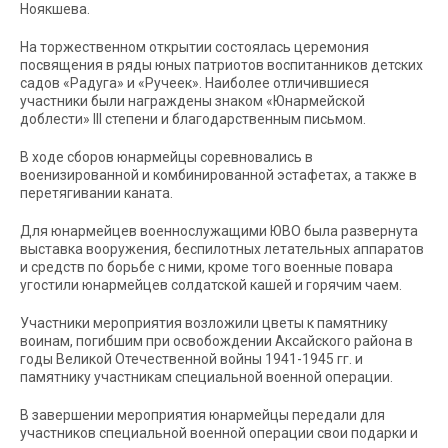
Ноякшева.
На торжественном открытии состоялась церемония
посвящения в ряды юных патриотов воспитанников детских
садов «Радуга» и «Ручеек». Наиболее отличившиеся
участники были награждены знаком «Юнармейской
доблести» III степени и благодарственным письмом.
В ходе сборов юнармейцы соревновались в
военизированной и комбинированной эстафетах, а также в
перетягивании каната.
Для юнармейцев военнослужащими ЮВО была развернута
выставка вооружения, беспилотных летательных аппаратов
и средств по борьбе с ними, кроме того военные повара
угостили юнармейцев солдатской кашей и горячим чаем.
Участники мероприятия возложили цветы к памятнику
воинам, погибшим при освобождении Аксайского района в
годы Великой Отечественной войны 1941-1945 гг. и
памятнику участникам специальной военной операции.
В завершении мероприятия юнармейцы передали для
участников специальной военной операции свои подарки и