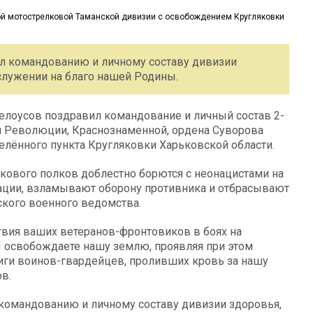
л командованию и личному составу дивизии
служении на благо нашей Родины.
лоусов поздравил командование и личный состав 2-
й Революции, Краснознаменной, ордена Суворова
лённого пункта Кругляковки Харьковской области.
лкового полков доблестно борются с неонацистами на
ации, взламывают оборону противника и отбрасывают
ского военного ведомства.
твия ваших ветеранов-фронтовиков в боях на
 освобождаете нашу землю, проявляя при этом
виги воинов-гвардейцев, проливших кровь за нашу
в.
омандованию и личному составу дивизии здоровья,