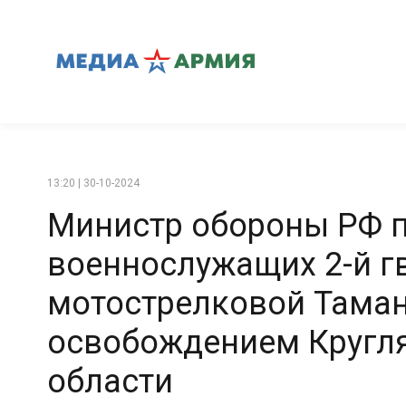
13:20 | 30-10-2024
Министр обороны РФ 
военнослужащих 2-й г
мотострелковой Таман
освобождением Кругл
области