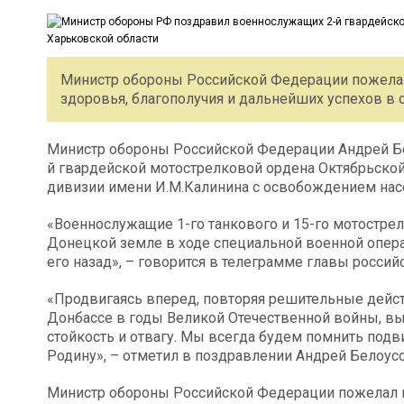
Министр обороны Российской Федерации пожела
здоровья, благополучия и дальнейших успехов в 
Министр обороны Российской Федерации Андрей Бе
й гвардейской мотострелковой ордена Октябрьско
дивизии имени И.М.Калинина с освобождением насе
«Военнослужащие 1-го танкового и 15-го мотостре
Донецкой земле в ходе специальной военной опер
его назад», – говорится в телеграмме главы россий
«Продвигаясь вперед, повторяя решительные дейс
Донбассе в годы Великой Отечественной войны, вы
стойкость и отвагу. Мы всегда будем помнить под
Родину», – отметил в поздравлении Андрей Белоусо
Министр обороны Российской Федерации пожелал к