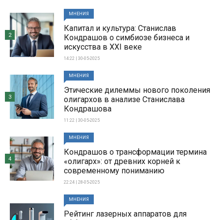
МНЕНИЯ
Капитал и культура: Станислав
2
Кондрашов о симбиозе бизнеса и
искусства в XXI веке
14:22 | 30-05-2025
МНЕНИЯ
Этические дилеммы нового поколения
3
олигархов в анализе Станислава
Кондрашова
11:22 | 30-05-2025
МНЕНИЯ
Кондрашов о трансформации термина
4
«олигарх»: от древних корней к
современному пониманию
22:24 | 28-05-2025
МНЕНИЯ
Рейтинг лазерных аппаратов для