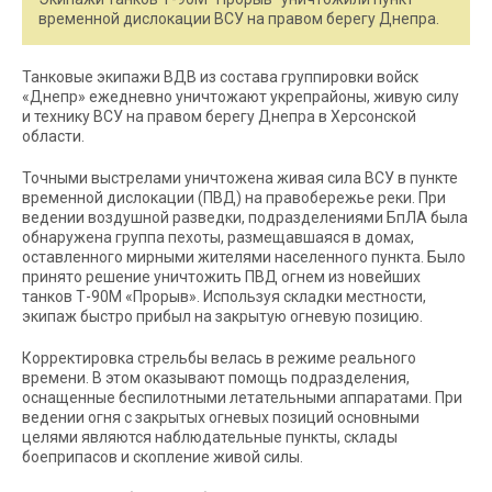
временной дислокации ВСУ на правом берегу Днепра.
Танковые экипажи ВДВ из состава группировки войск
«Днепр» ежедневно уничтожают укрепрайоны, живую силу
и технику ВСУ на правом берегу Днепра в Херсонской
области.
Точными выстрелами уничтожена живая сила ВСУ в пункте
временной дислокации (ПВД) на правобережье реки. При
ведении воздушной разведки, подразделениями БпЛА была
обнаружена группа пехоты, размещавшаяся в домах,
оставленного мирными жителями населенного пункта. Было
принято решение уничтожить ПВД огнем из новейших
танков Т-90М «Прорыв». Используя складки местности,
экипаж быстро прибыл на закрытую огневую позицию.
Корректировка стрельбы велась в режиме реального
времени. В этом оказывают помощь подразделения,
оснащенные беспилотными летательными аппаратами. При
ведении огня с закрытых огневых позиций основными
целями являются наблюдательные пункты, склады
боеприпасов и скопление живой силы.