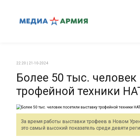
22:20 | 21-10-2024
Более 50 тыс. человек
трофейной техники НА
За время работы выставки трофеев в Новом Урен
это самый высокий показатель среди девяти реги