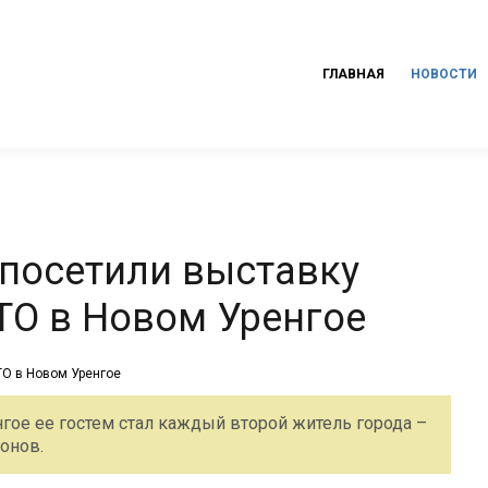
ГЛАВНАЯ
НОВОСТИ
 посетили выставку
ТО в Новом Уренгое
гое ее гостем стал каждый второй житель города –
онов.