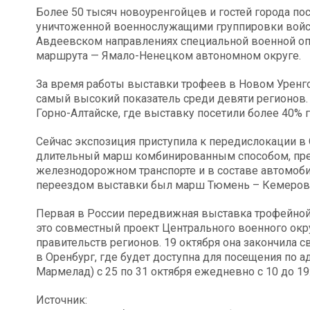
Более 50 тысяч новоуренгойцев и гостей города по
уничтоженной военнослужащими группировки войск
Авдеевском направлениях специальной военной оп
маршрута — Ямало-Ненецком автономном округе.
За время работы выставки трофеев в Новом Уренго
самый высокий показатель среди девяти регионов.
Горно-Алтайске, где выставку посетили более 40% 
Сейчас экспозиция приступила к передислокации в
длительный марш комбинированным способом, прео
железнодорожном транспорте и в составе автомоб
переездом выставки был марш Тюмень – Кемерово,
Первая в России передвижная выставка трофейной 
это совместный проект Центрального военного окру
правительств регионов. 19 октября она закончила с
в Оренбург, где будет доступна для посещения по 
Мармелад) с 25 по 31 октября ежедневно с 10 до 19
Источник: