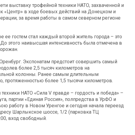
сети выставку трофейной техники НАТО, захваченной и
 «Центр» в ходе боевых действий на Донецком и
ерации, за время работы в самом северном регионе
е ее гостем стал каждый второй житель города – это
 До этого наивысшая интенсивность была отмечена в
горожан.
 Оренбург. Экспонатам предстоит совершить самый
долев более 2,5 тысяч километров на
ильной колонны. Ранее самым длительным
 протяженностью более 1,5 тысячи километров.
техники НАТО «Сила V правде – гордость и победа» –
га, партии «Единая Россия», полпредства в УрФО и
вою работу в Новом Уренгое и сегодня начала переезд
адресу Шарлыкское шоссе, 1/2 (парковка ТЦ
:00, вход свободный.