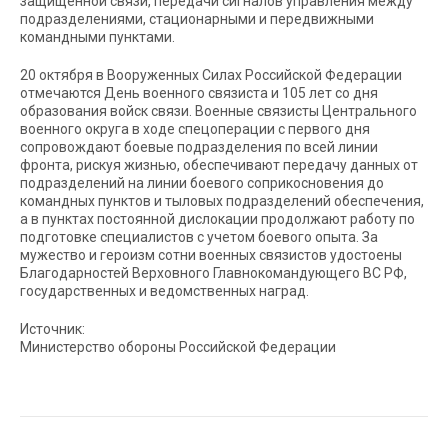
защищенной связи, передачи сигналов управления между
подразделениями, стационарными и передвижными
командными пунктами.
20 октября в Вооруженных Силах Российской Федерации
отмечаются День военного связиста и 105 лет со дня
образования войск связи. Военные связисты Центрального
военного округа в ходе спецоперации с первого дня
сопровождают боевые подразделения по всей линии
фронта, рискуя жизнью, обеспечивают передачу данных от
подразделений на линии боевого соприкосновения до
командных пунктов и тыловых подразделений обеспечения,
а в пунктах постоянной дислокации продолжают работу по
подготовке специалистов с учетом боевого опыта. За
мужество и героизм сотни военных связистов удостоены
Благодарностей Верховного Главнокомандующего ВС РФ,
государственных и ведомственных наград.
Источник:
Министерство обороны Российской Федерации