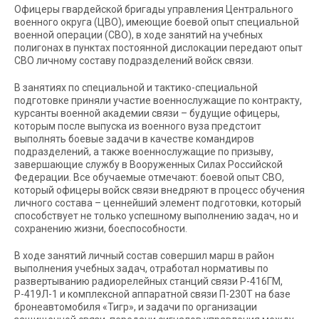
Офицеры гвардейской бригады управления Центрального
военного округа (ЦВО), имеющие боевой опыт специальной
военной операции (СВО), в ходе занятий на учебных
полигонах в пунктах постоянной дислокации передают опыт
СВО личному составу подразделений войск связи.
В занятиях по специальной и тактико-специальной
подготовке приняли участие военнослужащие по контракту,
курсанты военной академии связи – будущие офицеры,
которым после выпуска из военного вуза предстоит
выполнять боевые задачи в качестве командиров
подразделений, а также военнослужащие по призыву,
завершающие службу в Вооруженных Силах Российской
Федерации. Все обучаемые отмечают: боевой опыт СВО,
который офицеры войск связи внедряют в процесс обучения
личного состава – ценнейший элемент подготовки, который
способствует не только успешному выполнению задач, но и
сохранению жизни, боеспособности.
В ходе занятий личный состав совершил марш в район
выполнения учебных задач, отработал нормативы по
развертыванию радиорелейных станций связи Р-416ГМ,
Р-419Л-1 и комплексной аппаратной связи П-230Т на базе
бронеавтомобиля «Тигр», и задачи по организации