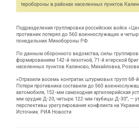
теробороны в районах населенных пунктов Калин
Подразделения группировки российских войск «Цент
противник потерял до 560 военнослужащих и четы
понедельник Минобороны РФ.
По данным оборонного ведомства, силы группировк
формированиям 142-й пехотной, 71-й егерской бриг
населенных пунктов Калиново, Михайловка, Розовк
«Отразили восемь контратак штурмовых групп 68-й 
Потери противника составили до 560 военнослужа
автомобиля, 152-мм самоходная артиллерийская уст
мм орудие Д-20, четыре 122-мм гаубицы Д-30″, — 
перспективы урегулирования конфликта на Украин
Источник: РИА Новости