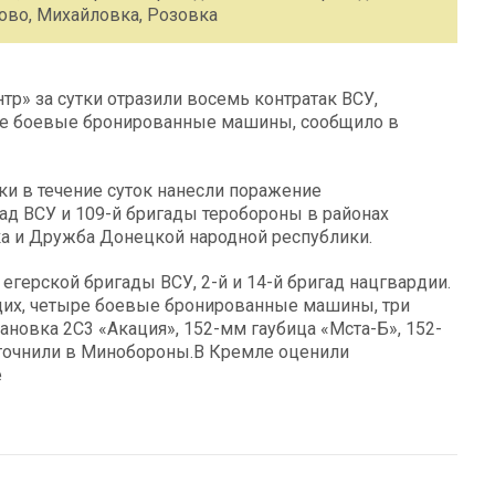
ово, Михайловка, Розовка
р» за сутки отразили восемь контратак ВСУ,
ре боевые бронированные машины, сообщило в
и в течение суток нанесли поражение
ад ВСУ и 109-й бригады теробороны в районах
а и Дружба Донецкой народной республики.
егерской бригады ВСУ, 2-й и 14-й бригад нацгвардии.
щих, четыре боевые бронированные машины, три
ановка 2С3 «Акация», 152-мм гаубица «Мста-Б», 152-
уточнили в Минобороны.В Кремле оценили
е