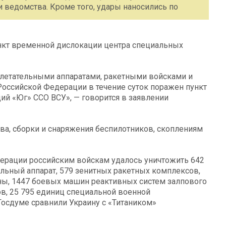
и ведомства. Кроме того, удары наносились по
ункт временной дислокации центра специальных
 летательными аппаратами, ракетными войсками и
оссийской Федерации в течение суток поражен пункт
й «Юг» ССО ВСУ», — говорится в заявлении
ва, сборки и снаряжения беспилотников, скоплениям
перации российским войскам удалось уничтожить 642
тельный аппарат, 579 зенитных ракетных комплексов,
ны, 1447 боевых машин реактивных систем залпового
ов, 25 795 единиц специальной военной
Госдуме сравнили Украину с «Титаником»