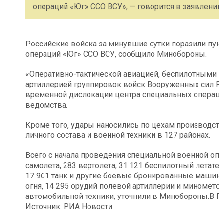
операций «Юг» ССО ВСУ», — говорится в заявлени
Российские войска за минувшие сутки поразили п
операций «Юг» ССО ВСУ, сообщило Минобороны.
«Оперативно-тактической авиацией, беспилотными
артиллерией группировок войск Вооруженных сил Р
временной дислокации центра специальных операци
ведомства.
Кроме того, удары наносились по цехам производст
личного состава и военной техники в 127 районах.
Всего с начала проведения специальной военной о
самолета, 283 вертолета, 31 121 беспилотный лета
17 961 танк и другие боевые бронированные маши
огня, 14 295 орудий полевой артиллерии и миномет
автомобильной техники, уточнили в Минобороны.В 
Источник: РИА Новости